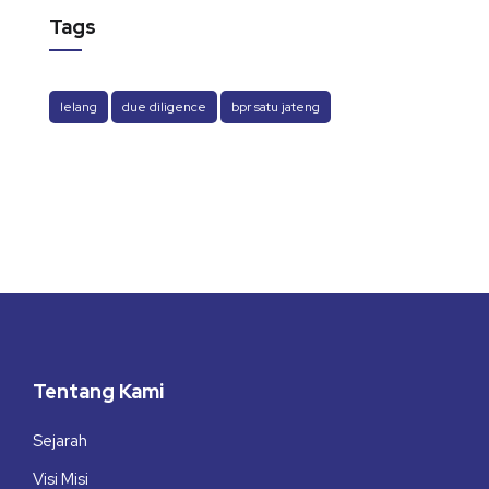
Tags
lelang
due diligence
bpr satu jateng
Tentang Kami
Sejarah
Visi Misi