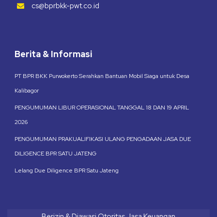
cs@bprbkk-pwt.co.id
Berita & Informasi
PT BPR BKK Purwokerto Serahkan Bantuan Mobil Siaga untuk Desa
Kalibagor
PENGUMUMAN LIBUR OPERASIONAL TANGGAL 18 DAN 19 APRIL
2026
PENGUMUMAN PRAKUALIFIKASI ULANG PENGADAAN JASA DUE
DILIGENCE BPR SATU JATENG
Lelang Due Diligence BPR Satu Jateng
Berizin & Diawasi Otoritas Jasa Keuangan