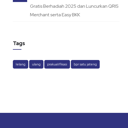
Gratis Berhadiah 2025 dan Luncurkan QRIS
Merchant serta Easy BKK
Tags
lelang
ulang
prakualifikasi
bpr satu jateng