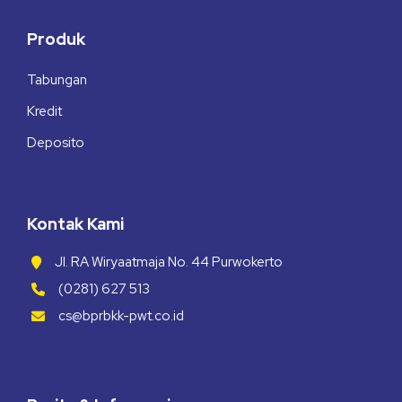
Produk
Tabungan
Kredit
Deposito
Kontak Kami
Jl. RA Wiryaatmaja No. 44 Purwokerto
(0281) 627 513
cs@bprbkk-pwt.co.id