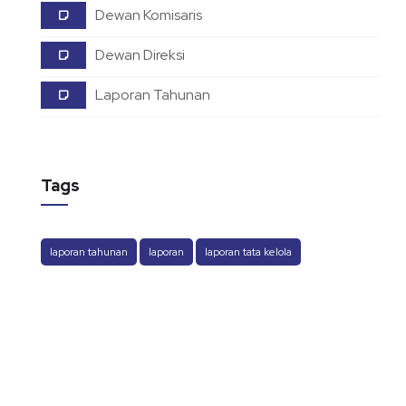
Dewan Komisaris
Dewan Direksi
Laporan Tahunan
Tags
laporan tahunan
laporan
laporan tata kelola