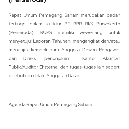
Samsat Budiman
Mitra Asuransi
Dewan Komisaris
Visi Misi
Rapat Umum Pemegang Saham merupakan badan
tertinggi dalam struktur PT BPR BKK Purwokerto
Simulasi
Katalog Lelang Agunan
Dewan Direksi
Kontak Kami
(Perseroda). RUPS memiliki wewenang untuk
menyetujui Laporan Tahunan, mengangkat dan/atau
Check Pengajuan
Portal Inklusi & Literasi
Laporan Tahunan
menunjuk kembali para Anggota Dewan Pengawas
Prosedur & Cara Bertransaksi
Publikasi Lap. Keuangan
Laporan Tata Kelola
dan Direksi, penunjukan Kantor Akuntan
Publik/Auditor Eksternal dan tugas-tugas lain seperti
Layanan Penanganan Aduan
Publikasi Penanganan Aduan
Laporan Berkelanjutan
disebutkan dalam Anggaran Dasar.
Whistle Blowing Sistem(WBS)
Ringkasan Informasi Produk (RIPLAY)
Agenda Rapat Umum Pemegang Saham :