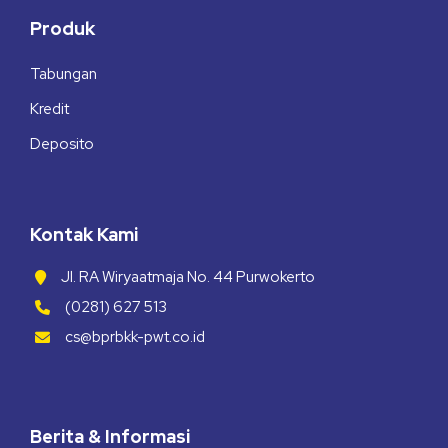
Produk
Tabungan
Kredit
Deposito
Kontak Kami
Jl. RA Wiryaatmaja No. 44 Purwokerto
(0281) 627 513
cs@bprbkk-pwt.co.id
Berita & Informasi