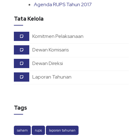
Agenda RUPS Tahun 2017
Tata Kelola
Komitmen Pelaksanaan
Dewan Komisaris
Dewan Direksi
Laporan Tahunan
Tags
saham
rups
laporan tahunan