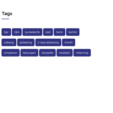
Tags
bpr
bkk
purwokerto
pwt
bank
kantor
cabang
ajibarang
jl raya ajibarang
kredit
simpanan
tabungan
deposito
nasabah
rekening