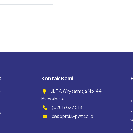
k
Kontak Kami
B
Jl. RA Wiryaatmaja No. 44
n
P
Purwokerto
K
(0281) 627 513
P
o
cs@bprbkk-pwt.co.id
2
P