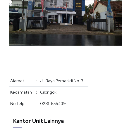
Samsat Budiman
Mitra Asuransi
Dewan Komisaris
Visi Misi
Simulasi
Katalog Lelang Agunan
Dewan Direksi
Kontak Kami
Check Pengajuan
Portal Inklusi & Literasi
Laporan Tahunan
Prosedur & Cara Bertransaksi
Publikasi Lap. Keuangan
Laporan Tata Kelola
Layanan Penanganan Aduan
Publikasi Penanganan Aduan
Laporan Berkelanjutan
Alamat
:
Jl. Raya Pernasidi No. 7
Whistle Blowing Sistem(WBS)
Kecamatan
:
Cilongok
Ringkasan Informasi Produk (RIPLAY)
No Telp
:
0281-655439
Kantor Unit Lainnya