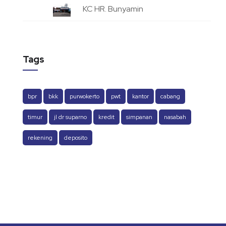
KC HR. Bunyamin
Tags
bpr
bkk
purwokerto
pwt
kantor
cabang
timur
jl dr suparno
kredit
simpanan
nasabah
rekening
deposito