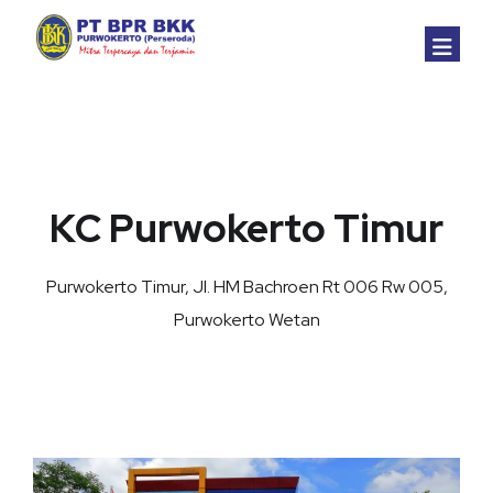
Beranda
Produk & Layanan
KC Purwokerto Timur
Jaringan
Tabungan
Purwokerto Timur, Jl. HM Bachroen Rt 006 Rw 005,
Informasi
Kredit
Purwokerto Wetan
Tata Kelola
Deposito
Berita
Tentang Kami
PPOB
Dokumen
Struktur Organisasi
EASY BKK (Mobile App)
Suku Bunga
Komitmen Pelaksaan
Profil Perusahaan